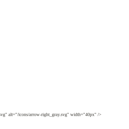
svg" alt="/icons/arrow-right_gray.svg" width="40px" />