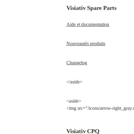
Visiativ Spare Parts
Aide et documentation
Nouveautés produits
Changelog
</aside>
<aside>

<img src="/icons/arrow-right_gray.
Visiativ CPQ