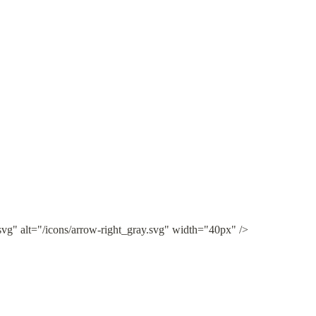
svg" alt="/icons/arrow-right_gray.svg" width="40px" />