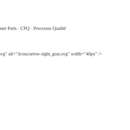
are Parts · CPQ · Processus Qualité
svg" alt="/icons/arrow-right_gray.svg" width="40px" />