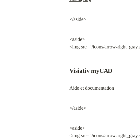
</aside>
<aside>

<img src="/icons/arrow-right_gray.
Visiativ myCAD
Aide et documentation
</aside>
<aside>

<img src="/icons/arrow-right_gray.