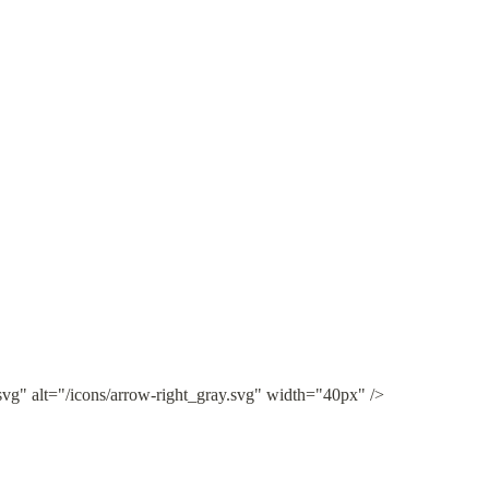
svg" alt="/icons/arrow-right_gray.svg" width="40px" />