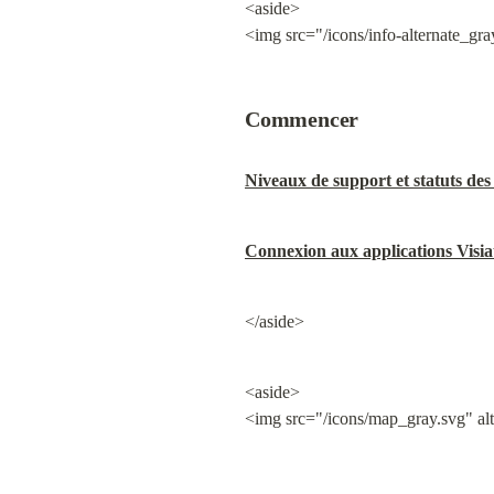
<aside>

<img src="/icons/info-alternate_gra
Commencer
Niveaux de support et statuts des
Connexion aux applications Visia
</aside>
<aside>

<img src="/icons/map_gray.svg" al