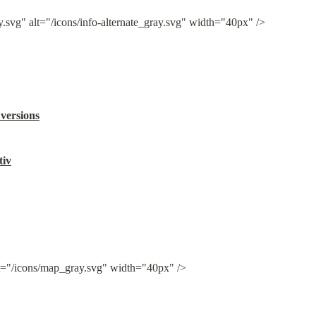
y.svg" alt="/icons/info-alternate_gray.svg" width="40px" />
 versions
tiv
t="/icons/map_gray.svg" width="40px" />