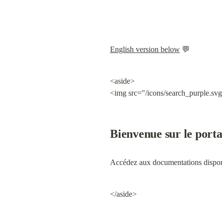
English version below
 💬
<aside>

<img src="/icons/search_purple.svg
Bienvenue sur le porta
Accédez aux documentations disponibl
</aside>