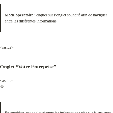
Mode opératoire
 : cliquer sur l’onglet souhaité afin de naviguer 
entre les différentes informations..
</aside>
Onglet “Votre Entreprise”
<aside>

💡
En synthèse, cet onglet résume les informations clés sur la structure 