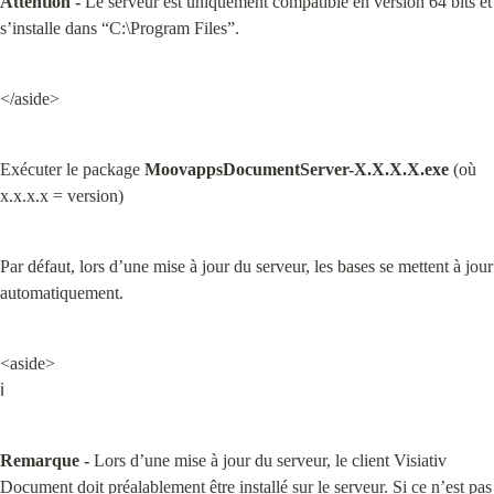
Attention -
 Le serveur est uniquement compatible en version 64 bits et 
s’installe dans “C:\Program Files”.
</aside>
Exécuter le package 
MoovappsDocumentServer-X.X.X.X.exe
 (où 
x.x.x.x = version)
Par défaut, lors d’une mise à jour du serveur, les bases se mettent à jour 
automatiquement.
<aside>

ℹ️
Remarque -
 Lors d’une mise à jour du serveur, le client Visiativ 
Document doit préalablement être installé sur le serveur. Si ce n’est pas 